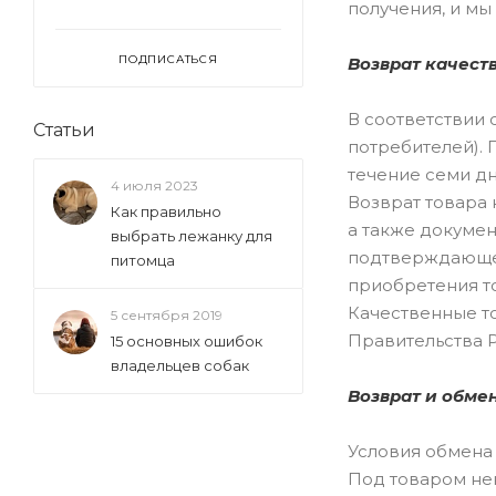
получения, и мы
ПОДПИСАТЬСЯ
Возврат качеств
В соответствии с
Статьи
потребителей). 
течение семи дн
4 июля 2023
Возврат товара 
Как правильно
а также докумен
выбрать лежанку для
подтверждающего
питомца
приобретения т
Качественные т
5 сентября 2019
Правительства Р
15 основных ошибок
владельцев собак
Возврат и обме
Условия обмена 
Под товаром не