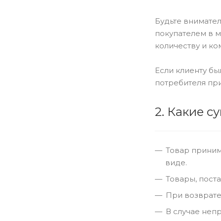
Будьте внимате
покупателем в м
количеству и к
Если клиенту бы
потребителя при
2. Какие 
Товар приним
виде.
Товары, пост
При возврате
В случае неп