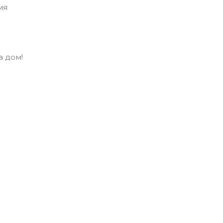
мя
а дом!