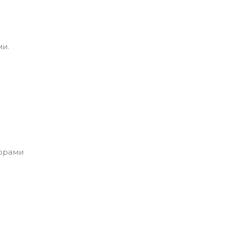
и.
торами