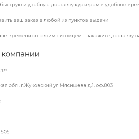
быструю и удобную доставку курьером в удобное вре
вить ваш заказ в любой из пунктов выдачи
ше времени со своим питомцем – закажите доставку н
 компании
ер»
ая обл., г.Жуковский ул.Мясищева д.1, оф.803
5
1505